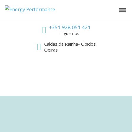
Skip to navigation
Skip to content
Energy Performance
Toggl
Call us
+351 928 051 421
Ligue-nos
Caldas da Rainha- Óbidos
Oeiras