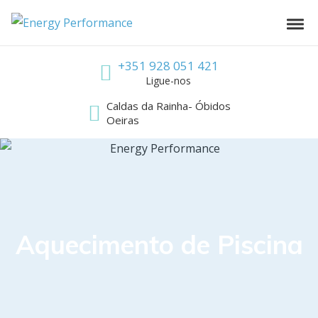
Skip to navigation
Skip to content
Energy Performance
Toggl
Call us
+351 928 051 421
Ligue-nos
Caldas da Rainha- Óbidos
Oeiras
Aquecimento de Piscina